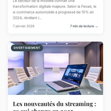
Le secteur de la mobilité connaît une
transformation digitale majeure. Selon la Fevad, le
e-commerce automobile a progressé de 15% en
2024, révélant l...
7 janvier 2026
7 min de lecture →
DIVERTISSEMENT
Les nouveautés du streaming :
ce qui change en 2025