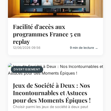
Facilité d'accès aux
programmes France 5 en
replay
12/06/2026 09:56
9 min de lecture →
DIVERTISSEMENT
Jeux de Société à Deux : Nos
Incontournables et Astuces
pour des Moments Épiques !
Choisir parmi les jeux de société à deux peut