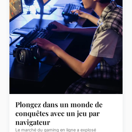
Plongez dans un monde de
conquêtes avec un jeu par
navigateur
Le marché du gaming en ligne a explosé