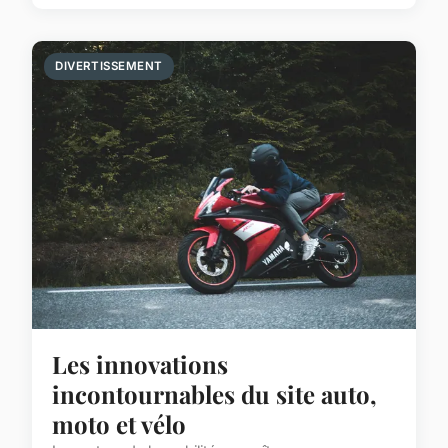
DIVERTISSEMENT
Les innovations
incontournables du site auto,
moto et vélo