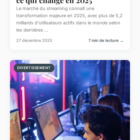
Le marché du streaming connaît une
transformation majeure en 2025, avec plus de 5,2
milliards d'utilisateurs actifs dans le monde selon
les dernières ...
27 décembre 2025
7 min de lecture →
DIVERTISSEMENT