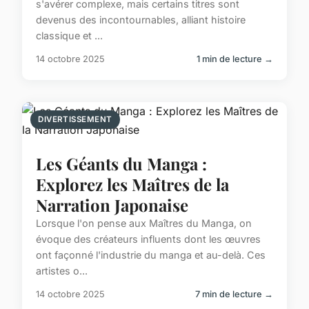
s'avérer complexe, mais certains titres sont
devenus des incontournables, alliant histoire
classique et ...
14 octobre 2025
1 min de lecture →
DIVERTISSEMENT
Les Géants du Manga :
Explorez les Maîtres de la
Narration Japonaise
Lorsque l'on pense aux Maîtres du Manga, on
évoque des créateurs influents dont les œuvres
ont façonné l'industrie du manga et au-delà. Ces
artistes o...
14 octobre 2025
7 min de lecture →