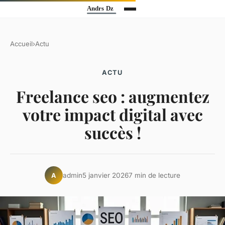
Accueil
›
Actu
ACTU
Freelance seo : augmentez
votre impact digital avec
succès !
admin
5 janvier 2026
7 min de lecture
A