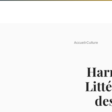
Accueil
›
Culture
Harm
Litt
de