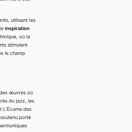
s, utilisant les
tte
inspiration
thmique, où la
nts stimulent
ans le champ
 des œuvres où
rés du jazz, les
nt
L’Écume des
 soutenu porté
 harmoniques