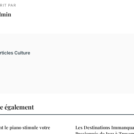
RIT PAR
dmin
rticles Culture
re également
 le piano stimule votre
Les Destinations Immanqua
e
Passionnés de Jazz à Trave