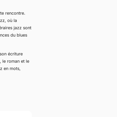
te rencontre.
azz, où la
éraires jazz sont
ences du blues
son écriture
, le roman et le
zz en mots,