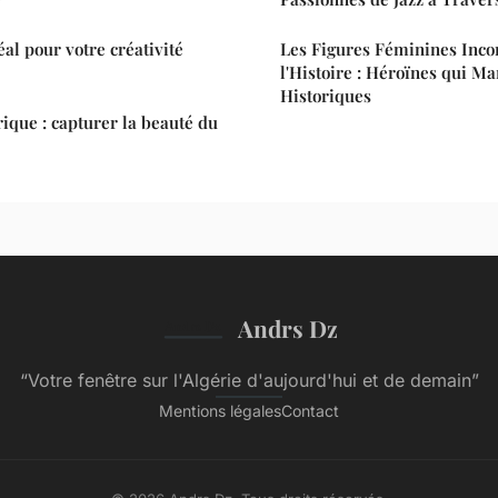
déal pour votre créativité
Les Figures Féminines Inco
l'Histoire : Héroïnes qui Ma
Historiques
ique : capturer la beauté du
Andrs Dz
“Votre fenêtre sur l'Algérie d'aujourd'hui et de demain”
Mentions légales
Contact