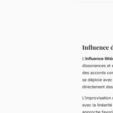
Influence d
L’
influence litté
dissonances et 
des accords comp
se déploie avec 
directement des
L’improvisation 
avec la linéarité
approche favoris