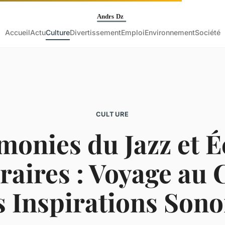
Accueil
Actu
Culture
Divertissement
Emploi
Environnement
Société
CULTURE
onies du Jazz et 
éraires : Voyage au
s Inspirations Sono