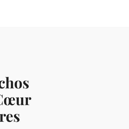
Échos
 Cœur
res