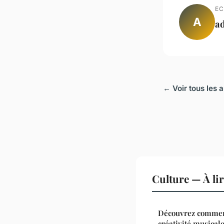
EC
A
a
← Voir tous les a
Culture — À li
Découvrez comment
créativité musical