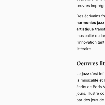
œuvres imprégné
Des écrivains fr
harmonies jazz
artistique
transf
musicalité du la
l’innovation tan
littéraire.
Oeuvres lit
Le
jazz
s’est in
la musicalité et
écrits de Boris
jours
, illustre 
par des jeux de