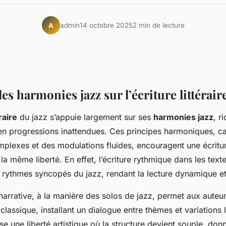
admin
14 octobre 2025
2 min de lecture
A
es harmonies jazz sur l’écriture littérair
raire
du jazz s’appuie largement sur ses
harmonies jazz
, r
en progressions inattendues. Ces principes harmoniques, ca
lexes et des modulations fluides, encouragent une écriture 
la même liberté. En effet, l’écriture rythmique dans les texte
 rythmes syncopés du jazz, rendant la lecture dynamique et
narrative, à la manière des solos de jazz, permet aux aute
 classique, installant un dialogue entre thèmes et variations l
e une liberté artistique où la structure devient souple, donn