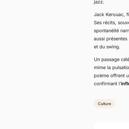
jazz.
Jack Kerouac, f
Ses récits, souve
spontanéité narr
aussi présentes
et du swing.
Un passage cél
mime la pulsatio
poème offrent un
confirmant l’
inf
Culture