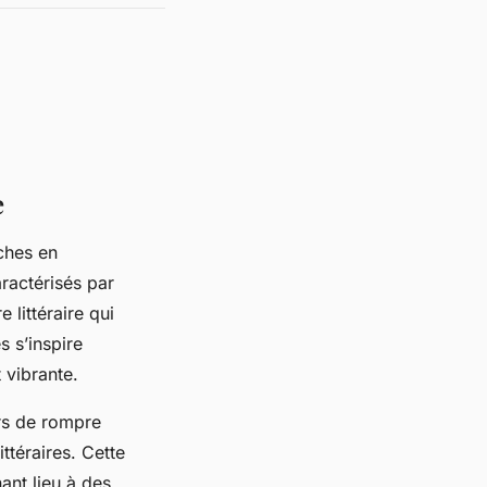
e
iches en
ractérisés par
littéraire qui
s s’inspire
 vibrante.
urs de rompre
ittéraires. Cette
ant lieu à des