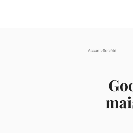
Accueil
›
Société
Goo
mai