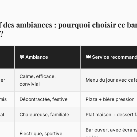
 des ambiances : pourquoi choisir ce ba
?
💬 Ambiance
🍽 Service recomman
Calme, efficace,
ier
Menu du jour avec café
convivial
mis
Décontractée, festive
Pizza + bière pression
al
Chaleureuse, familiale
Plat maison + dessert f
Bar ouvert avec écrans
Électrique, sportive