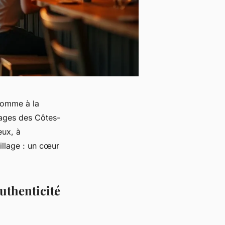
 comme à la
llages des Côtes-
eux, à
illage : un cœur
uthenticité