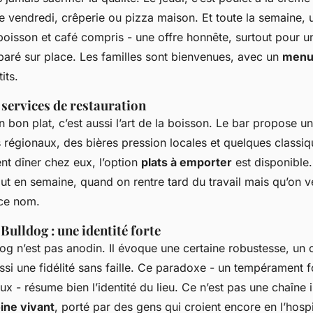
 vendredi, crêperie ou pizza maison. Et toute la semaine,
boisson et café compris - une offre honnête, surtout pour un
paré sur place. Les familles sont bienvenues, avec un
menu
its.
t services de restauration
on plat, c’est aussi l’art de la boisson. Le bar propose un
s régionaux, des bières pression locales et quelques classiq
nt dîner chez eux, l’option
plats à emporter
est disponible. 
ut en semaine, quand on rentre tard du travail mais qu’on 
 ce nom.
 Bulldog : une identité forte
dog
n’est pas anodin. Il évoque une certaine robustesse, un 
si une fidélité sans faille. Ce paradoxe - un tempérament f
ux - résume bien l’identité du lieu. Ce n’est pas une chaîne
ine vivant
, porté par des gens qui croient encore en l’hospi