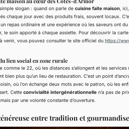
aite maison au cœur des Côtes-d'Armor
 simple slogan : quand on parle de
cuisine faite maison
, ici
és chaque jour avec des produits frais, souvent locaux. C’est
 un repas ordinaire et une expérience où les saveurs ont du 
r, le soin apporté à chaque assiette. Pour découvrir la car
 venir, vous pouvez consulter le site officiel du
https://ww
u lien social en zone rurale
re comme le 22, où les distances s’allongent et les services 
nt bien plus qu’un lieu de restauration. C’est un point d’anc
voisin, où l’on échange deux mots avec le patron, où les enf
sert. Cette
convivialité intergénérationnelle
n’a pas de prix
 mais par une volonté constante d’ouverture.
généreuse entre tradition et gourmandis