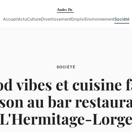
Accueil
Actu
Culture
Divertissement
Emploi
Environnement
Société
SOCIÉTÉ
d vibes et cuisine f
son au bar restaura
L'Hermitage-Lorg