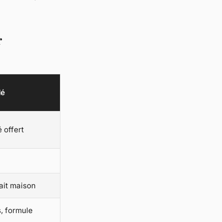
r
dé
 offert
ait maison
, formule