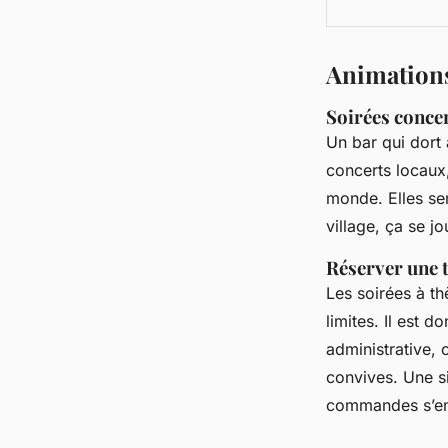
Animations 
Soirées conce
Un bar qui dort 
concerts locaux,
monde. Elles ser
village, ça se j
Réserver une 
Les soirées à th
limites. Il est 
administrative, 
convives. Une si
commandes s’en