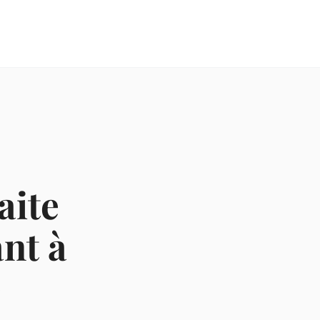
aite
nt à
e