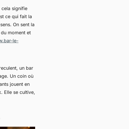
, cela signifie
 ce qui fait la
sens. On sent la
te du moment et
w.bar-le-
reculent, un bar
rage. Un coin où
ants jouent en
. Elle se cultive,
e