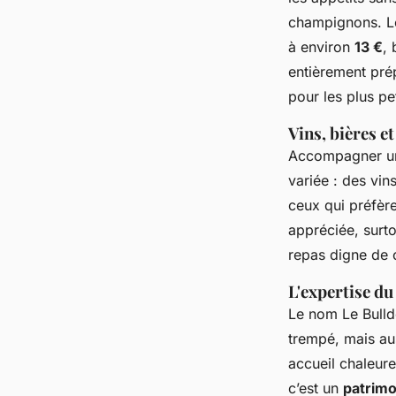
champignons. Le
à environ
13 €
, 
entièrement pré
pour les plus pet
Vins, bières e
Accompagner un b
variée : des vin
ceux qui préfère
appréciée, surto
repas digne de
L'expertise du
Le nom
Le Bull
trempé, mais aus
accueil chaleure
c’est un
patrimo