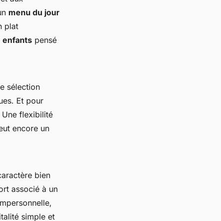
 un
menu du jour
 plat
 enfants
pensé
e sélection
ues. Et pour
Une flexibilité
veut encore un
caractère bien
ort associé à un
 impersonnelle,
talité simple et