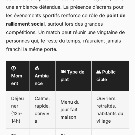
une ambiance détendue. La présence d’écrans pour
les événements sportifs renforce ce rôle de
point de
ralliement social
, surtout lors des grandes
compétitions. Un match peut réunir une vingtaine de
personnes qui, le reste du temps, n’auraient jamais
franchi la même porte.
🕐
🎪
🍽️ Type de
👥 Public
Mom
Ambia
plat
cible
ent
nce
Déjeu
Calme,
Ouvriers,
Menu du
ner
rapide,
retraités,
jour fait
(12h-
convivi
habitants du
maison
14h)
al
village