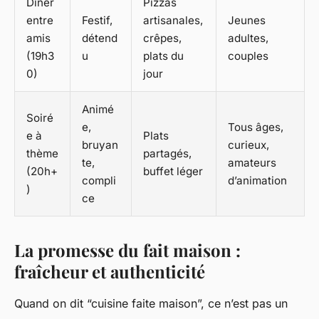
Dîner
Pizzas
entre
Festif,
artisanales,
Jeunes
amis
détend
crêpes,
adultes,
(19h3
u
plats du
couples
0)
jour
Animé
Soiré
e,
Tous âges,
e à
Plats
bruyan
curieux,
thème
partagés,
te,
amateurs
(20h+
buffet léger
compli
d’animation
)
ce
La promesse du fait maison :
fraîcheur et authenticité
Quand on dit “cuisine faite maison”, ce n’est pas un