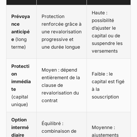
Haute :
Prévoya
Protection
possibilité
nce
renforcée grâce à
d’ajuster le
anticipé
une revalorisation
capital ou de
e
(long
progressive et
suspendre les
terme)
une durée longue
versements
Protecti
Moyen : dépend
on
Faible : le
entièrement de la
immédia
capital est figé
clause de
te
à la
revalorisation du
(capital
souscription
contrat
unique)
Option
Équilibré :
intermé
Moyenne :
combinaison de
diaire
ajustements